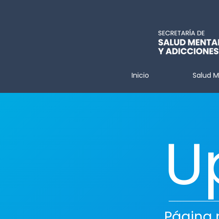
Inicio
Salud M
Up
​Página 