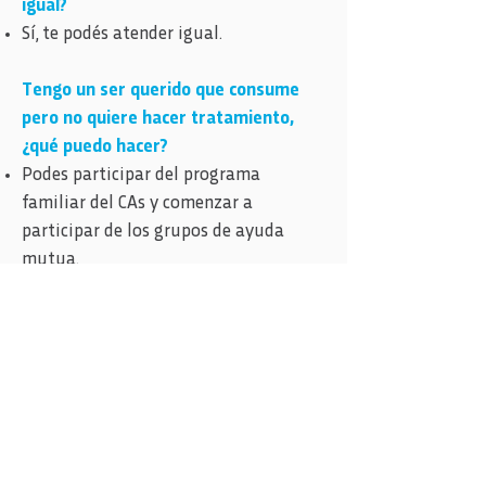
igual?
Sí, te podés atender igual.
Tengo un ser querido que consume
pero no quiere hacer tratamiento,
¿qué puedo hacer?
Podes participar del programa
familiar del CAs y comenzar a
participar de los grupos de ayuda
mutua.
¿Cómo hago para solicitar una
internación en una comunidad
terapéutica?
Deberás solicitar una entrevista con el
equipo del CAs, quienes harán la
derivación si fuese necesario.