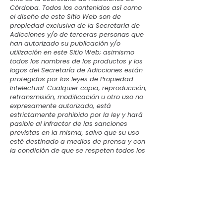
Córdoba. Todos los contenidos así como
el diseño de este Sitio Web son de
propiedad exclusiva de la Secretaría de
Adicciones y/o de terceras personas que
han autorizado su publicación y/o
utilización en este Sitio Web; asimismo
todos los nombres de los productos y los
logos del Secretaría de Adicciones están
protegidos por las leyes de Propiedad
Intelectual. Cualquier copia, reproducción,
retransmisión, modificación u otro uso no
expresamente autorizado, está
estrictamente prohibido por la ley y hará
pasible al infractor de las sanciones
previstas en la misma, salvo que su uso
esté destinado a medios de prensa y con
la condición de que se respeten todos los
derechos de propiedad. Sólo se autorizan
las copias para uso personal y doméstico,
no comercial. Toda solicitud de permiso
para reproducir o utilizar cualquier
información que aparezca en este Sitio
Web deberá ser dirigida al Webmaster
del Sitio.
La Secretaría de Adicciones se reserva el