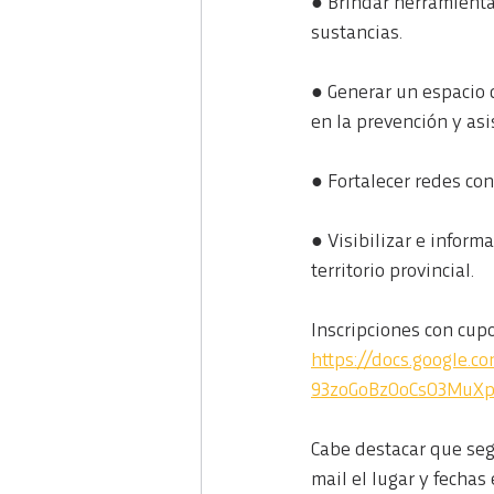
● Brindar herramienta
sustancias.
● Generar un espacio d
en la prevención y asi
● Fortalecer redes co
● Visibilizar e inform
territorio provincial.
Inscripciones con cupo
https://docs.google.
93zoGoBzOoCsO3MuX
Cabe destacar que segú
mail el lugar y fechas