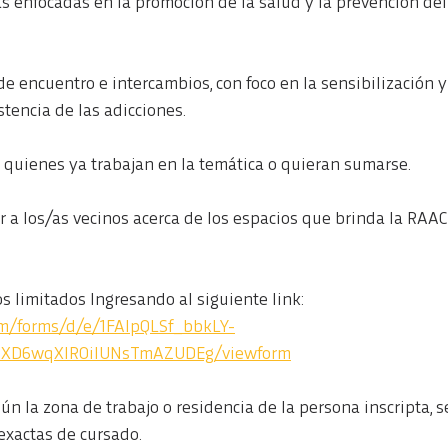
s enfocadas en la promoción de la salud y la prevención de
e encuentro e intercambios, con foco en la sensibilización 
stencia de las adicciones.
n quienes ya trabajan en la temática o quieran sumarse.
ar a los/as vecinos acerca de los espacios que brinda la RAAC
s limitados Ingresando al siguiente link: 
com/forms/d/e/1FAIpQLSf_bbkLY-
pXD6wqXIROiIUNsTmAZUDEg/viewform
n la zona de trabajo o residencia de la persona inscripta, s
 exactas de cursado.