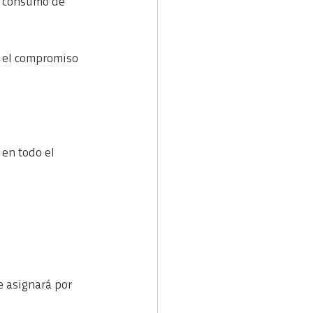
l consumo de 
y el compromiso 
 en todo el 
e asignará por 