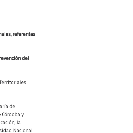
ales, referentes 
revención del 
erritoriales 
aría de 
e Córdoba y 
ación; la 
rsidad Nacional 