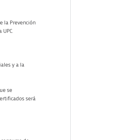
e la Prevención 
a UPC.
ales y a la 
ue se 
ertificados será 