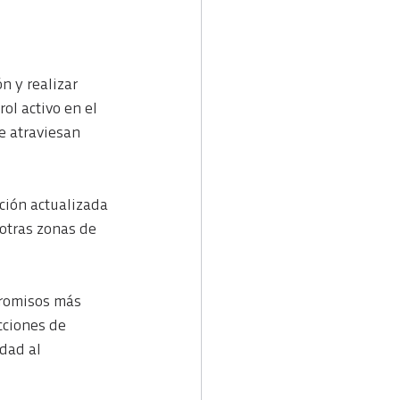
n y realizar 
ol activo en el 
e atraviesan 
ación actualizada 
 otras zonas de 
promisos más 
cciones de 
dad al 