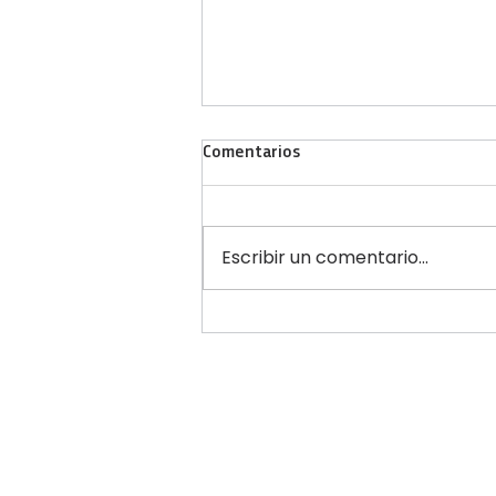
Comentarios
Escribir un comentario...
“La escuela cuida, la escuela
previene”: Educación y Salud se
unieron en una jornada masiva
para estudiantes secundarios