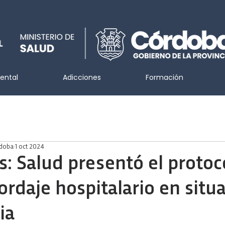
ental
Adicciones
Formación
rdoba
1 oct 2024
s: Salud presentó el protoc
ordaje hospitalario en situ
ia