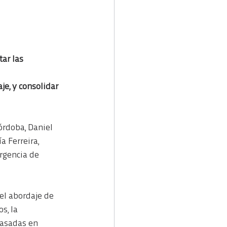
ar las 
e, y consolidar 
órdoba, Daniel 
a Ferreira, 
rgencia de 
el abordaje de 
s, la 
basadas en 