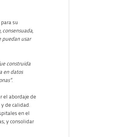
 para su 
, consensuada, 
ue puedan usar 
ue construida 
a en datos 
onas”.
r el abordaje de 
y de calidad.
pitales en el 
; y consolidar 