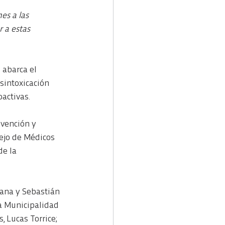
es a las 
 a estas 
 abarca el 
sintoxicación 
activas.
vención y 
sejo de Médicos 
e la 
dana y Sebastián 
la Municipalidad 
, Lucas Torrice; 