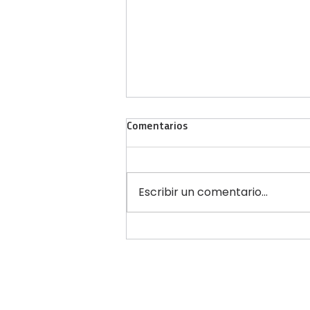
Comentarios
Escribir un comentario...
“La escuela cuida, la escuela
previene”: Educación y Salud se
unieron en una jornada masiva
para estudiantes secundarios