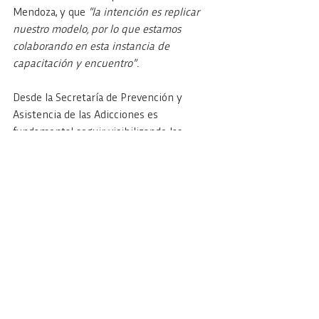
Mendoza, y que 
“la intención es replicar 
nuestro modelo, por lo que estamos 
colaborando en esta instancia de 
capacitación y encuentro”.
Desde la Secretaría de Prevención y 
Asistencia de las Adicciones es 
fundamental seguir visibilizando las 
acciones preventivas y asistenciales que 
se llevan adelante, además de fortalecer 
el trabajo junto a otras provincias.
Ver todo
Entradas recientes