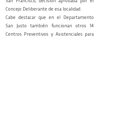
San Francisco, decisión aprobada por el 
Concejo Deliberante de esa localidad.
Cabe destacar que en el Departamento 
San Justo también funcionan otros 14 
Centros Preventivos y Asistenciales para 
garantizar el acceso a la atención 
necesaria y/o a la potencial derivación a 
las comunidades.
Fuente:
http://www.lavozdesanjusto.com.ar/notici
as/articulo/dos-anos-de-la-comunidad-
terapeutica-residieron-251-personas-
-103360