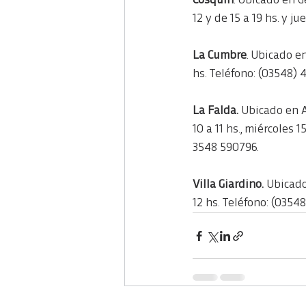
Cosquín
. Ubicado en G
12 y de 15 a 19 hs. y j
La Cumbre
. Ubicado e
hs. Teléfono: (03548) 
La Falda.
 Ubicado en Av
10 a 11 hs., miércoles 1
3548 590796.
Villa Giardino.
 Ubicado
12 hs. Teléfono: (0354