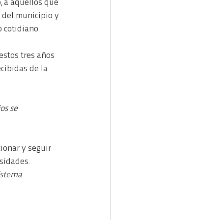
, a aquellos que
l del municipio y
 cotidiano.
 estos tres años
ecibidas de la
os se
cionar y seguir
esidades.
istema