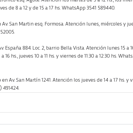
erónico esq. Agote. Atención los martes de 9 a 12 hs., los miér
ueves de 8 a 12 y de 15 a 17 hs. WhatsApp 3541 589440.
n Av. San Martin esq. Formosa. Atención lunes, miércoles y jue
452005.
. España 884. Loc. 2, barrio Bella Vista. Atención lunes 15 a 1
5 a 16 hs., jueves 10 a 11 hs. y viernes de 11:30 a 12:30 hs. What
 en Av. San Martín 1241. Atención los jueves de 14 a 17 hs. y 
8) 491424.