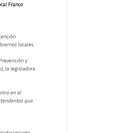
cal Franco 
tención 
biernos locales. 
Prevención y 
, la legisladora 
tro en el 
intendentes que 