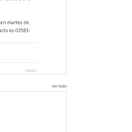
den martes de 
tacto es 03583-
Ver todo