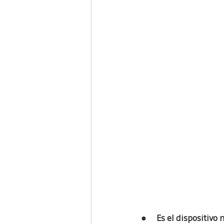
●     
Es el dispositivo 