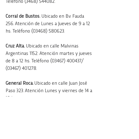
Teléfono (3468) 544082.
Corral de Bustos.
 Ubicado en Bv. Fauda 
256. Atención de Lunes a Jueves de 9 a 12 
hs. Teléfono (03468) 580623.
Cruz Alta.
 Ubicado en calle Malvinas 
Argentinas 1152. Atención martes y jueves 
de 8 a 12 hs. Teléfono (03467) 400437/ 
(03467) 401278.
General Roca. 
Ubicado en calle Juan José 
Paso 323. Atención Lunes y viernes de 14 a 
16 hs.
Inriville.
 Ubicado en calle Rivadavia 475, 
SUM Área de Salud Mental del Hospital 
“Raúl Figueroa”. Atención Lunes, Martes, 
Jueves y Viernes de 08:00 a 12:00 y Lunes, 