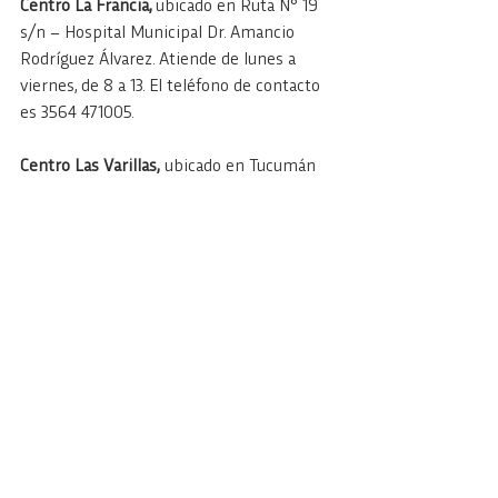
Centro La Francia, 
ubicado en Ruta N° 19 
s/n – Hospital Municipal Dr. Amancio 
Rodríguez Álvarez. Atiende de lunes a 
viernes, de 8 a 13. El teléfono de contacto 
es 3564 471005.
Centro Las Varillas,
 ubicado en Tucumán 
esq. Urquiza. Atiende de lunes a viernes de 
7 a 13. El teléfono de contacto es 03533 
456882.
Centro Marull,
 ubicado en Sáenz Peña 541. 
Atiende de lunes a viernes, de 7 a 13. El 
teléfono de contacto es 3563 409852.
Centro Porteña,
 ubicado en el Hospital 
Municipal de Porteña, calle Alvear esquina 
San Luis. Atiende los martes, 9 a 13 y los 
jueves de 15 a 19. El teléfono de contacto 