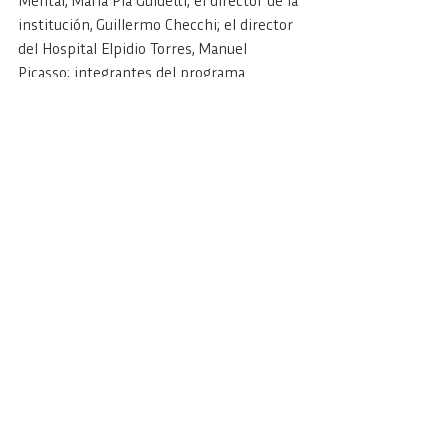
Mental, María Pía Guidetti; el director de la 
institución, Guillermo Checchi; el director 
del Hospital Elpidio Torres, Manuel 
Picasso; integrantes del programa 
Acompañamiento Territorial de la 
Secretaria de Prevención y Asistencia de 
Adicciones; y miembros de la comunidad 
hospitalaria.
Para conocer todas las actividades de la 
Semana Provincial de Prevención del 
Consumo de Drogas, se puede ingresar al 
siguiente 
link
.