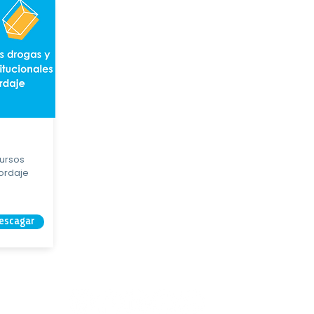
cursos
bordaje
escagar