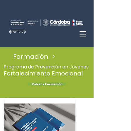
Miembros
Formación >
Programa de Prevención en Jóvenes
Fortalecimiento Emocional
Volver a Formación